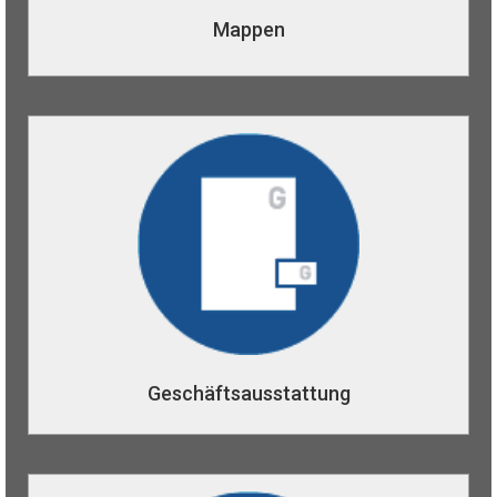
Mappen
Stanzformenübersicht
Geschäftsausstattung
Von der Visitenkarte über den Briefbogen bis zum
Firmen-Flyer. Bei uns sind Sie richtig, wenn Sie diese
Produkte „aus einem Guß“ produziert haben wollen.
Wir beraten Sie gern zu Fragen des Papiers, der
Farbigkeit oder eventuellen Veredlungen wie
Hochprägung oder Cellophanierungen.
Geschäftsausstattung