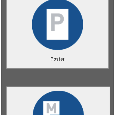
Poster
Plakate und Poster drucken wir sowohl für den
Innenbereich als auch für den Außenbereich (Plakate
und Poster mit UV- und witterungsbeständigem Papier).
Bei uns können Sie Poster und Plakate in allen gängigen
DIN Formaten preiswert und in erstklassiger Premium-
Druckqualität bestellen!
Poster
Mailings
Wir liefern personalisierte und individuelle Mailings mit
denen Sie Ihre Kunden direkt und wirkungsvoll