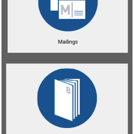
ansprechen und die Kundenbindung erhöhen. Dabei
kümmern wir uns von der Konzeption, bis zur Produktion
und Kommissionierung, sowie den Versand und andere
logistische Leistungen.
Mailings
Broschüren
Klebebindung oder Drahtheftung ? Für uns ist beides kein
Problem. Von DIN A6 bis DIN A4 können wir Ihnen
Klebebindungen im eigenen Haus fertigen. Bei
Drahtheftungen können wir sogar bis DIN A3 anbieten,
was ideal ist für Hauszeitschriften im Zeitungsformat.
Jetzt unverbindlich anfragen.