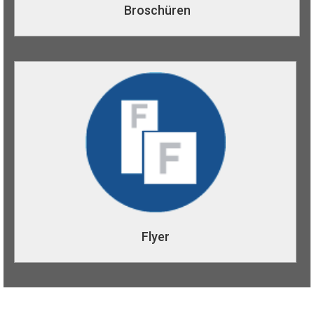
Broschüren
Flyer
Flyer können für die unterschiedlichsten Aktionen
verwendet werden: Ob zur Vermarktung eines neuen
Produktes, zur Eröffnung einer neuen Filiale oder zur
Ankündigung eines Events. Wir drucken Ihre Flyer schon
ab geringer Auflage im Digitaldruck, ansonsten wie
immer schnell und professionell im Offset-Verfahren.
Flyer