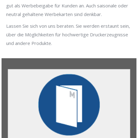
gut als Werbebeigabe für Kunden an. Auch saisonale oder
neutral gehaltene Werbekarten sind denkbar.
Lassen Sie sich von uns beraten. Sie werden erstaunt sein,
über die Möglichkeiten für hochwertige Druckerzeugnisse
und andere Produkte.
Mappen
Egal ob mit Steck- oder Klebelasche, ob mit Füllhöhe
oder ohne. In unserer Stanzformenübersicht finden Sie
immer eine Mappe, die ihren Vorstellungen zur
Unternehmenspräsentation entspricht.
Laden Sie sich einfach das Layout herunter und
gestalten Sie Ihre individuelle Mappe.